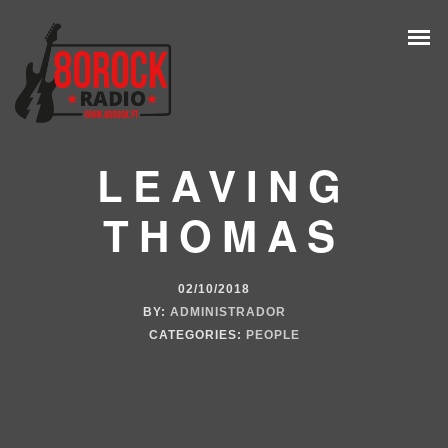
LEAVING
THOMAS
02/10/2018
BY:
ADMINISTRADOR
CATEGORIES:
PEOPLE