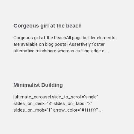
without market
Gorgeous girl at the beach
Gorgeous girl at the beachAll page builder elements
are available on blog posts! Assertively foster
alternative mindshare whereas cutting-edge e-
markets.Appropriately
Minimalist Building
[ultimate_carousel slide_to_scroll=”single”
slides_on_desk=”3″ slides_on_tabs=”2″
slides_on_mob=”1″ arrow_color=”#ffffff”
dots=”off”] [/ultimate_carousel]Minimalist Building
Completely communicate cross-media growth
strategies with cooperative web services.