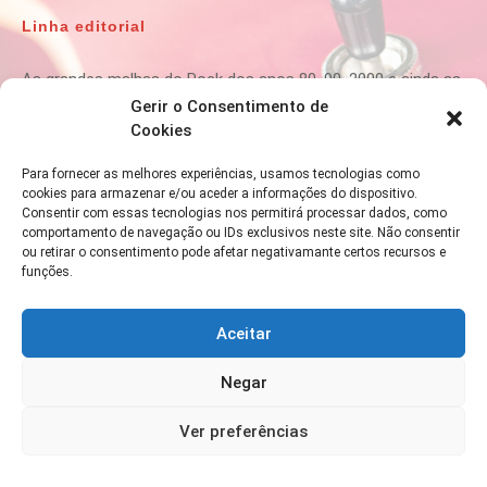
Linha editorial
As grandes malhas do Rock dos anos 80, 90, 2000 e ainda as
melhores da actualidade passam na
80ROCK
.
Gerir o Consentimento de
Cookies
Para fornecer as melhores experiências, usamos tecnologias como
cookies para armazenar e/ou aceder a informações do dispositivo.
Para informações ou contactos:
Consentir com essas tecnologias nos permitirá processar dados, como
comportamento de navegação ou IDs exclusivos neste site. Não consentir
ou retirar o consentimento pode afetar negativamante certos recursos e
funções.
Aceitar
Negar
Ver preferências
80Rock.pt ® 2023 ©